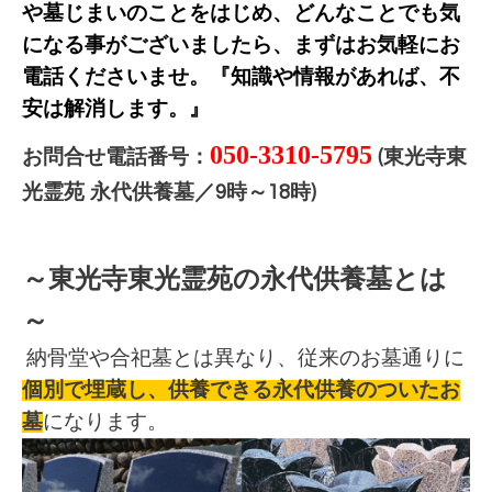
や墓じまいのことをはじめ、どんな
ことでも気
になる事がございましたら、まずはお気軽にお
電話くださいませ。『知識や情報があれば、不
安は解消します。』
050-3310-5795
お問合せ電話番号：
(東光寺東
永代供養墓／
時～
時
光霊苑
9
18
)
～東光寺東光霊苑の永代供養墓とは
～
納骨堂や合
祀墓とは異なり、従来のお墓通りに
個別で埋蔵し、供養できる永代供養のついたお
墓
になります。