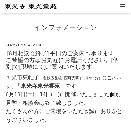
インフォメーション
2026
/
06
/
14 20:00
[6月相談会終了] 平日のご案内も承ります。
ご希望の方はお気軽にお電話ください。[個
別]で[現地にて]ご案内いたします。
可児市東帷子
にござい
（名鉄広見線｢西可児駅｣より車3分）
「東光寺東光霊苑」
です。
ます
6月13
日(土)・14
日(日)に
開催いたしました
個
別
見学・相談会は終了致しました。
たくさんの方にご来場をいただき誠にありがと
うございました。