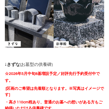
↓
きずな
(お墓型の供養碑)
☆2026年5月中旬8基増設予定／好評先行予約受付中で
す。
[区画のご希望は先着順となります。※写真はイメージで
す]
・高さ110cm程あり、普通のお墓への想いがある方もご
納得いただける供養碑です。