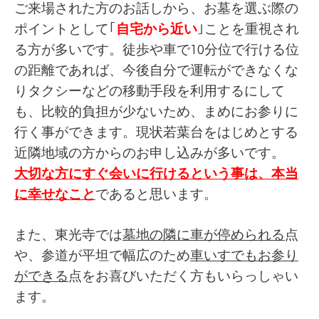
ご来場された方のお話しから、お墓を選ぶ際の
ポイントとして｢
自宅から近い
｣ことを重視され
る方が多いです。徒歩や車で10分位で行ける位
の距離であれば、今後自分で運転ができなくな
りタクシーなどの移動手段を利用するにして
も、比較的負担が少ないため、まめにお参りに
行く事ができます。現状若葉台をはじめとする
近隣地域の方からのお申し込みが多いです。
大切な方にすぐ会いに行けるという事は、本当
に幸せなこと
であると思います。
また、東光寺では
墓地の隣に車が停められる
点
や、参道が平坦で幅広のため
車いすでもお参り
ができる
点をお喜びいただく方もいらっしゃい
ます。