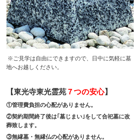
※ご見学は自由にできますので、日中に気軽に墓
地へお越しください。
【東光寺東光霊苑
７つの安心
】
①管理費負担の心配がありません。
②契約期間終了後は｢墓じまい｣をして合祀墓に改
葬致します。
③無縁墓・無縁仏の心配がありません。