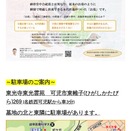
～
駐車場のご案内～
東光寺東光霊苑 可児市東帷子(ひがしかたび
ら)269
(名鉄西可児駅から車3分)
墓地の北と東隣に駐車場があります。