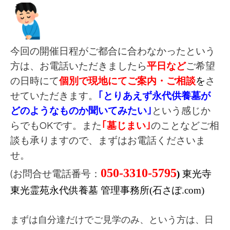
今回の開催日程が
ご都合に合わなかったという
方は
、お電話いただきましたら
平日など
ご希望
の日時にて
個別で現地にてご案内・ご相談
を
さ
せていただきます。
｢とりあえず永代供養墓が
どのようなものか聞いてみたい｣
という感じか
らでもOKです。また
｢墓じまい｣
のことなどご相
談も承りますので、まずはお電話くださいま
せ。
050-3310-5795
)
東光寺
(お問合せ電話番号：
東光霊苑永代供養墓 管理事務所(石さぽ.com)
まずは自分達だけでご見学のみ、という方は、日