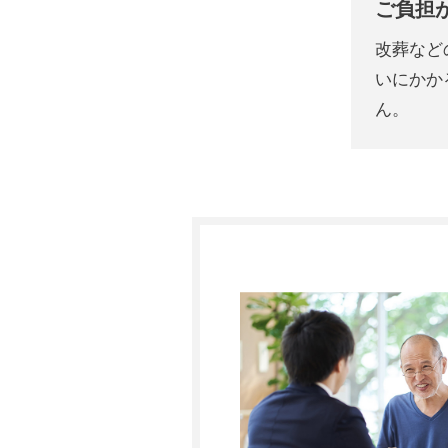
ご負担
改葬など
いにかか
ん。