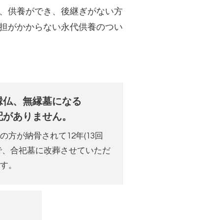
、供養ができ、後継ぎがない方
担がかからない永代供養のつい
縁仏、無縁墓になる
配がありません。
の方が納骨されて12年(13回
で、
合祀墓に改葬させていただ
ます。