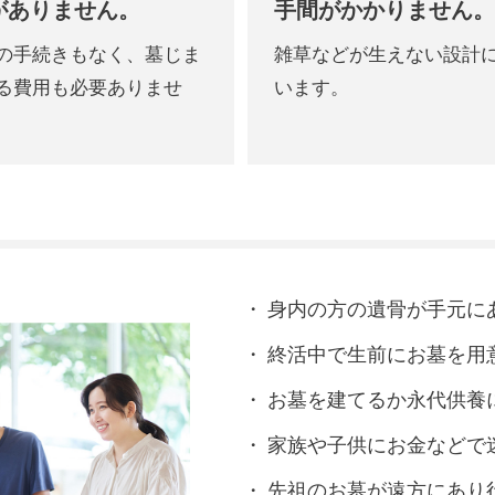
がありません。
手間がかかりません。
の手続きもなく、
墓じま
雑草などが生えない設計
る費用も必要ありませ
います。
身内の方の遺骨が手元に
終活中で生前にお墓を用
お墓を建てるか永代供養
家族や子供にお金などで
先祖のお墓が遠方にあり