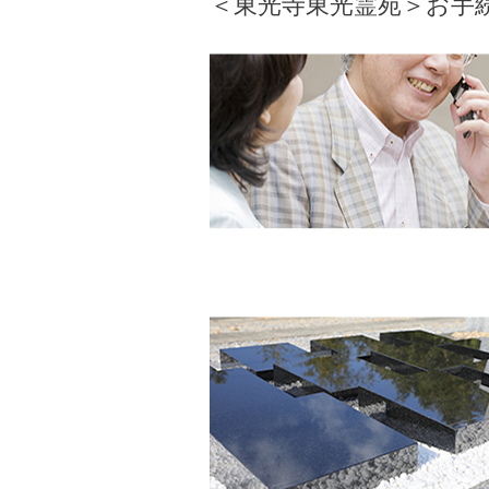
＜東光寺東光霊苑＞お手