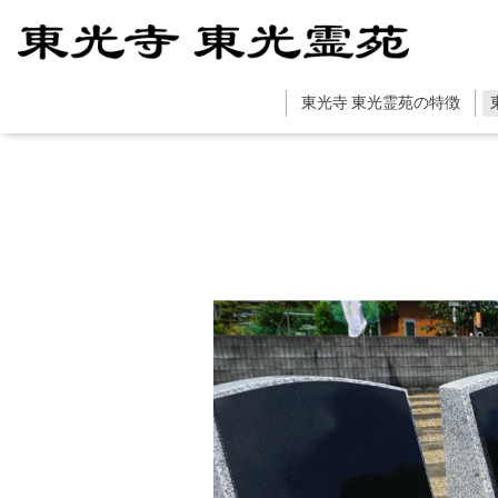
東光寺 東光霊苑の特徴