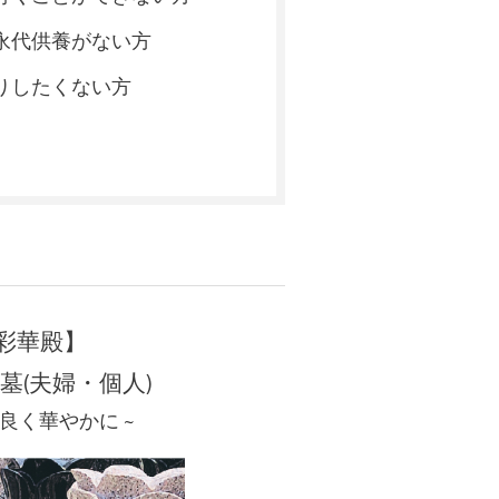
永代供養がない方
りしたくない方
彩華殿】
墓(夫婦・個人)
仲良く華やかに ~