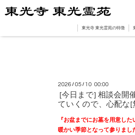
東光寺 東光霊苑の特徴
2026
05
10 00:00
/
/
[今日まで] 相談会
ていくので、心配な[
『お盆までにお墓を用意した
暖かい季節となって参りまし