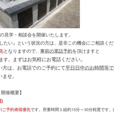
養墓の見学・相談会を開催いたします。
したい』という状況の方は、是非この機会にご相談くだ
先
となりますので、
事前の電話予約
を頂けますと
ます。
まずはお気軽にお電話ください。
い方は、お電話でのご予約にて
平日日中のお時間等で
いませ。
 開催概要】
)
時
(
ご予約者様優先
です。所要時間１組約15分～30分程度です。)