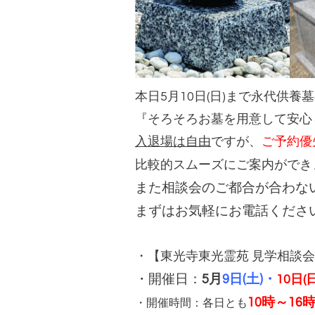
本日5月10日(日)まで永代供
『そろそろお墓を用意して安心
入退場は自由
ですが、
ご予約優
比較的スムーズにご案内ができ
また相談会のご都合が合わな
まずはお気軽にお電話くださ
・【東光寺東光霊苑 見学相談会
・開催日：
5月
9
日(土)・
10日(日
10時～16
・開催時間：各日とも