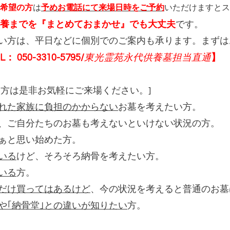
希望の方
は
予めお電話にて来場日時をご予約
いただけますとス
養までを『まとめておまかせ』でも大丈夫
です。
い方は、平日などに個別でのご案内も承ります。まずは
50-3310-5795/
東光霊苑永代供養墓担当直通
】
る方は是非お気軽にご来場ください。]
れた家族に負担のかからない
お墓を考えたい方。
、ご自分たちのお墓も考えないといけない状況の方。
ぁと思い始めた方。
いる
けど、そろそろ納骨を考えたい方。
いる
方。
だけ買ってはあるけど
、今の状況を考えると普通のお墓
や｢納骨堂｣との違いが知りたい
方。