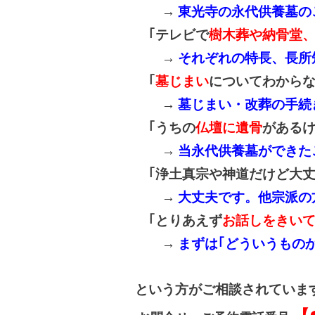
→
東光寺の永代供養墓の
｢テレビで
樹木葬や納骨堂
→
それぞれの特長、長所
｢
墓じまい
についてわから
→
墓じまい・改葬の手続
｢うちの
仏壇に遺骨
があるけ
→
当永代供養墓ができた
｢浄土真宗や神道だけど大
→
大丈夫です。他宗派の
｢とりあえず
お話しをきい
→
まずは｢どういうもの
という方がご相談されていま