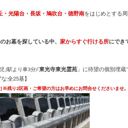
丘・光陽台・長坂・鳩吹台・徳野南
をはじめとする周
養
のお墓を探している中、
家からすぐ行ける所
にでき
児｣駅より車3分
東光寺東光霊苑
」に待望の個別埋蔵
)｢
ずな:全25基】
完了] ※残り2区画・ご希望の方はお早めにお問合せくださいませ