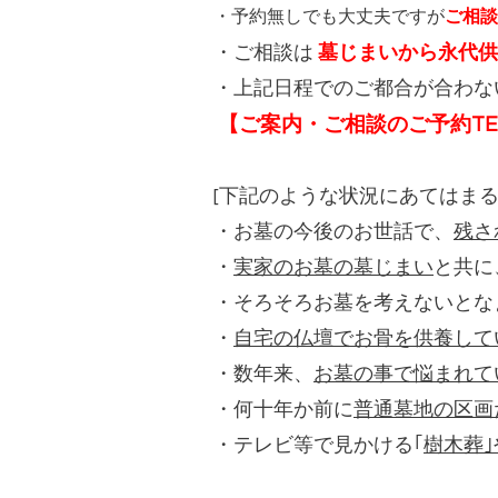
・予約無しでも大丈夫ですが
ご相談
・ご相談は
墓じまいから永代供
・上記日程でのご都合が合わな
【ご案内・ご相談のご予約TEL： 0
[下記のような状況にあてはま
・お墓の今後のお世話で、
残さ
・
実家のお墓の墓じまい
と共に
・そろそろお墓を考えないとな
・
自宅の仏壇でお骨を供養して
・数年来、
お墓の事で悩まれて
・何十年か前に
普通墓地の区画
・テレビ等で見かける｢
樹木葬｣