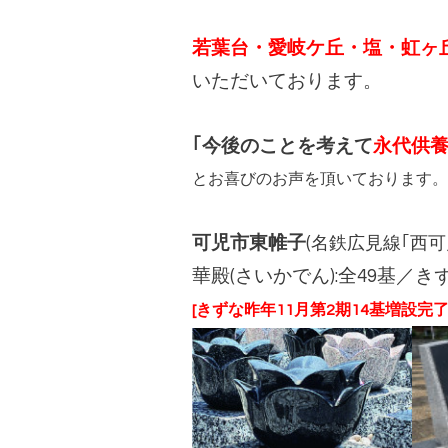
若葉台・愛岐ケ丘・塩・虹ヶ
いただいております。
｢今後のことを考えて
永代供
とお喜びのお声を頂いております。
可児市東帷子
(
名鉄広見線｢西可
華殿(さいかでん)
:全49基／き
[きずな昨年11月第2期14基増設