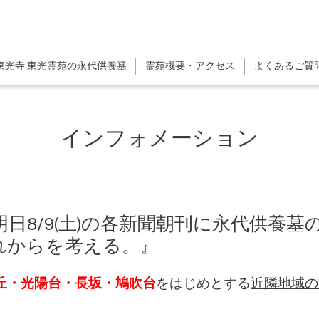
東光寺 東光霊苑の永代供養墓
霊苑概要・アクセス
よくあるご質
インフォメーション
日8/9(土)の各新聞朝刊に永代供養
れからを考える。』
丘・光陽台・長坂・鳩吹台
をはじめとする
近隣地域の