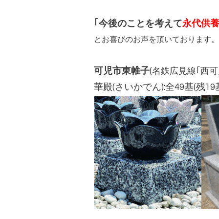
｢今後のことを考えて
永代供
とお喜びのお声を頂いております。
可児市東帷子
(
名鉄広見線｢西可
華殿(さいかでん)
:全49基(残1