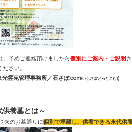
は、
予めご連絡頂けましたら
個別にご案内・ご説明
さ
ください。
東光霊苑管理事務所／石さぽ.com
)
(いしさぽどっとこむ)
代供養墓とは～
従来のお墓通りに
個別で埋蔵し、供養できる永代供