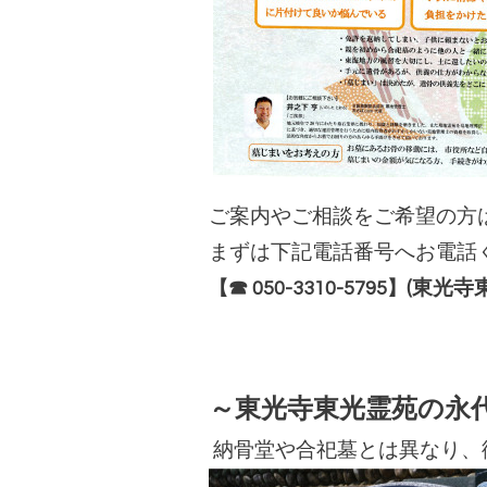
ご案内やご相談をご希望の方
まずは下記電話番号へお電話
【☎ 050-3310-5795】
(東光寺
～東光寺東光霊苑の永
納骨堂や合
祀墓とは異なり、