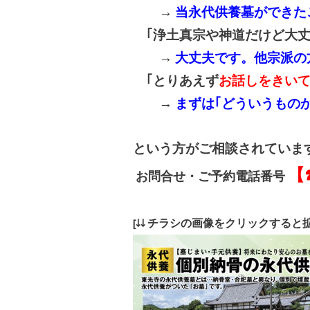
→
当永代供養墓ができた
｢浄土真宗や神道だけど大
→
大丈夫です。他宗派の
｢とりあえず
お話しをきい
→
まずは｢どういうもの
という方がご相談されていま
【☎
お問合せ・ご予約電話番号
[↓↓ チラシの画像をクリックすると