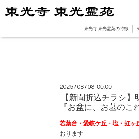
東光寺 東光霊苑の特徴
2025
08
08 00:00
/
/
【新聞折込チラシ】明
『お盆に、お墓のこ
若葉台・愛岐ケ丘・塩・虹ヶ
おります。