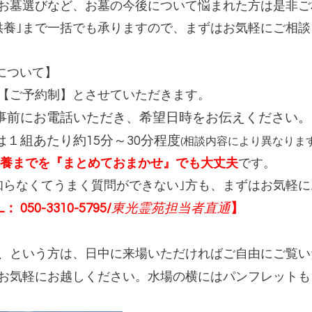
お墓選びなど、お墓の今後について悩まれた方は是非ご
代供養｣まで一括でも承りますので、まずはお気軽にご相
について】
【ご予約制】とさせていただきます。
事前にお電話いただき、希望日時をお伝えください。
は
１組あたり約15分～30分程度
(相談内容により異なります
養までを『まとめておまかせ』でも大丈夫
です。
く知らなくてうまく質問ができない｣方も、まずはお気軽
0-3310-5795/
東光霊苑担当者直通
】
、という方は、日中に来場いただければご自由にご覧い
お気軽にお越しください。水場の横にはパンフレットも