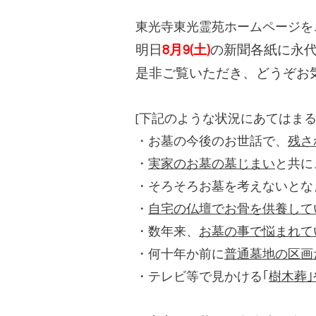
東光寺東光霊苑ホームページを
明日
8月9(土)
の新聞各紙に永
是非ご覧いただき、どうぞお
[下記のような状況にあてはま
・お墓の今後のお世話で、
残さ
・
実家のお墓の墓じまい
と共に
・そろそろお墓を考えないとな
・
自宅の仏壇でお骨を供養して
・数年来、
お墓の事で悩まれて
・何十年か前に
普通墓地の区画
・テレビ等で見かける｢
樹木葬｣