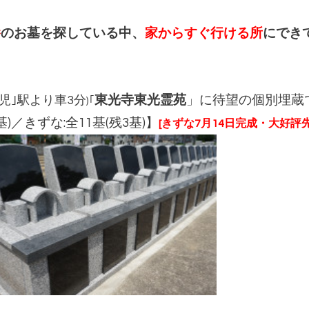
養
のお墓を探している中、
家からすぐ行ける所
にでき
児｣駅より車3分
東光寺東光霊苑
」に待望の個別埋蔵
)｢
9基)／きずな:全11基(残3基)】
[きずな7月14日完成・大好評