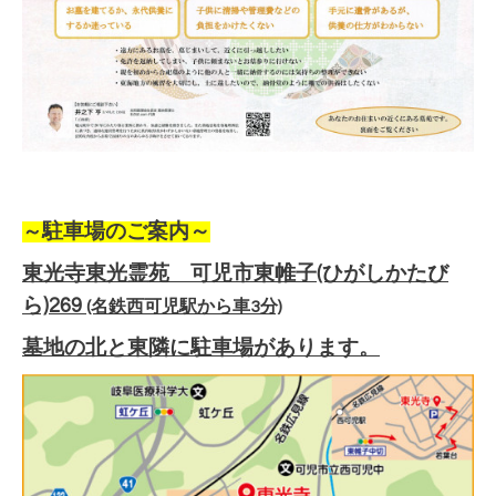
～
駐車場のご案内～
東光寺東光霊苑 可児市東帷子(ひがしかたび
ら)269
(名鉄西可児駅から車3分)
墓地の北と東隣に駐車場があります。