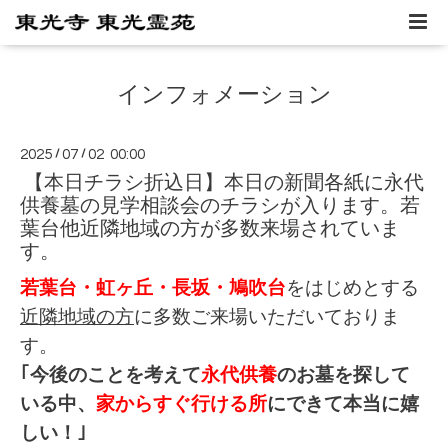
インフォメーション
2025
/
07
/
02 00:00
【本日チラシ折込日】本日の新聞各紙に永代
供養墓の見学相談会のチラシが入ります。若
葉台他近隣地域の方が多数来場されていま
す。
若葉台・虹ヶ丘・長坂・鳩吹台
をはじめとする
近隣地域の方
に多数ご来場いただいておりま
す。
｢今後のことを考えて
永代供養
のお墓を探して
いる中、
家からすぐ行ける所
にできて本当に嬉
しい！｣