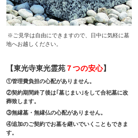
※ご見学は自由にできますので、日中に気軽に墓
地へお越しください。
【東光寺東光霊苑
７つの安心
】
①管理費負担の心配がありません。
②契約期間終了後は｢墓じまい｣をして合祀墓に改
葬致します。
③無縁墓・無縁仏の心配がありません。
④追加のご契約でお墓を継いでいくこともできま
す。