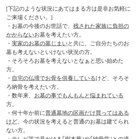
[下記のような状況にあてはまる方は是非お気軽に
ご来場ください。]
・お墓の今後のお世話で、
残された家族に負担の
かからない
お墓を考えたい方。
・
実家のお墓の墓じまい
と共に、ご自分たちのお
墓も考えないといけない状況の方。
・そろそろお墓を考えないとなぁと思い始めた
方。
・
自宅の仏壇でお骨を供養している
けど、そろそ
ろ納骨を考えたい方。
・数年来、
お墓の事でもんもんと悩まれている
方。
・何十年か前に
普通墓地の区画だけ買ってはある
けど
、今の状況を考えると普通のお墓は建てられ
ない方。