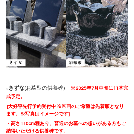
↓
きずな
(お墓型の供養碑)
※
2025年7月中旬に11基完
成予定
。
[大好評先行予約受付中 ※区画のご希望は先着順となり
ます。※写真はイメージです]
・高さ110cm程あり、普通のお墓への想いがある方もご
納得いただける供養碑です。