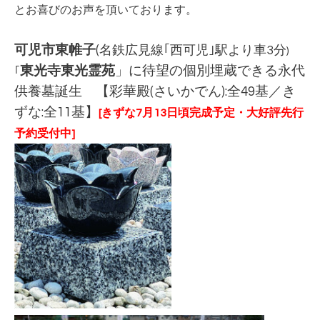
とお喜びのお声を頂いております。
可児市東帷子
(
名鉄広見線｢西可児｣駅より車3分
)
東光寺東光霊苑
」に待望の個別埋蔵できる永代
｢
供養墓誕生 【彩華殿(さいかでん)
:全49基／き
ずな:全11基】
[きずな7月13日頃完成予定・大好評先行
予約受付中]