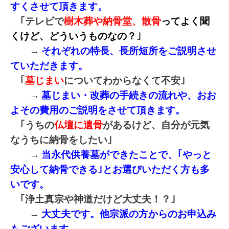
すくさせて頂きます。
｢テレビで
樹木葬や納骨堂、散骨
ってよく聞
くけど、どういうものなの？
｣
→
それぞれの特長、長所短所をご説明させ
ていただきます。
｢
墓じまい
についてわからなくて不安｣
→
墓じまい・改葬の手続きの流れや、おお
よその費用のご説明をさせて頂きます。
｢うちの
仏壇に遺骨
があるけど、自分が元気
なうちに納骨をしたい｣
→
当永代供養墓ができたことで、｢やっと
安心して納骨できる｣とお選びいただく方も多
いです。
｢浄土真宗や神道だけど大丈夫！？｣
→
大丈夫です。他宗派の方からのお申込み