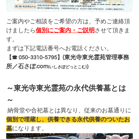
ご案内やご相談をご希望の方は、
予めご連絡頂
けましたら
個別にご案内・ご説明
させて頂きま
す。
まずは下記電話番号へお電話ください。
【☎ 050-3310-5795】
(東光寺東光霊苑管理事務
所／石さぽ.com
)
(いしさぽどっとこむ)
～東光寺東光霊苑の永代供養墓とは
～
納骨堂や合
祀墓とは異なり、従来のお墓通りに
個別で埋蔵し、供養できる永代供養のついたお
墓
になります。