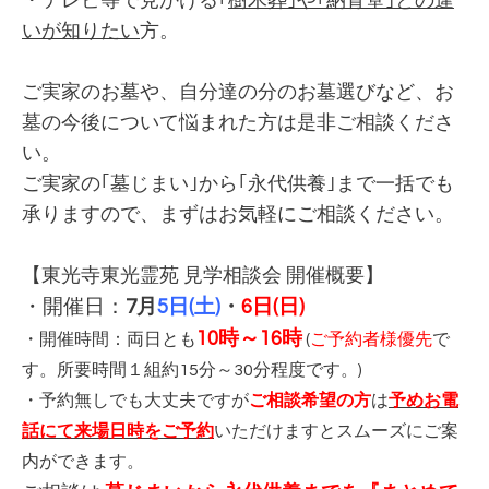
・テレビ等で見かける｢
樹木葬｣や｢納骨堂｣との違
いが知りたい
方。
ご実家のお墓や、自分達の分のお墓選びなど、お
墓の今後について悩まれた方は是非ご相談くださ
い。
ご実家の｢墓じまい｣から｢永代供養｣まで一括でも
承りますので、まずはお気軽にご相談ください。
【東光寺東光霊苑 見学相談会 開催概要】
・開催日：
7月
5日(土)
・
6日(日)
10時～16時
・開催時間：両日とも
(
ご予約者様優先
で
す。所要時間１組約15分～30分程度です。)
・予約無しでも大丈夫ですが
ご相談希望の方
は
予めお電
話にて来場日時をご予約
いただけますとスムーズにご案
内ができます。